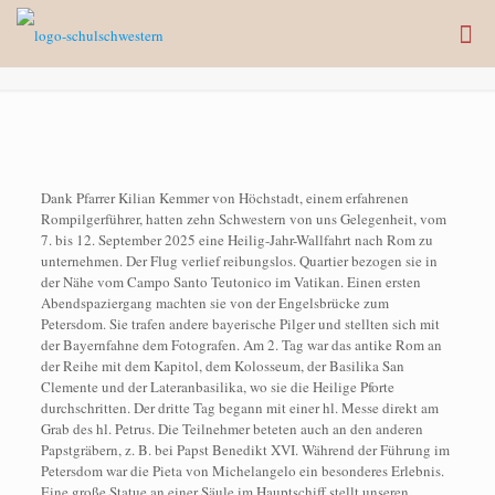
Dank Pfarrer Kilian Kemmer von Höchstadt, einem erfahrenen
Rompilgerführer, hatten zehn Schwestern von uns Gelegenheit, vom
7. bis 12. September 2025 eine Heilig-Jahr-Wallfahrt nach Rom zu
unternehmen. Der Flug verlief reibungslos. Quartier bezogen sie in
der Nähe vom Campo Santo Teutonico im Vatikan. Einen ersten
Abendspaziergang machten sie von der Engelsbrücke zum
Petersdom. Sie trafen andere bayerische Pilger und stellten sich mit
der Bayernfahne dem Fotografen. Am 2. Tag war das antike Rom an
der Reihe mit dem Kapitol, dem Kolosseum, der Basilika San
Clemente und der Lateranbasilika, wo sie die Heilige Pforte
durchschritten. Der dritte Tag begann mit einer hl. Messe direkt am
Grab des hl. Petrus. Die Teilnehmer beteten auch an den anderen
Papstgräbern, z. B. bei Papst Benedikt XVI. Während der Führung im
Petersdom war die Pieta von Michelangelo ein besonderes Erlebnis.
Eine große Statue an einer Säule im Hauptschiff stellt unseren