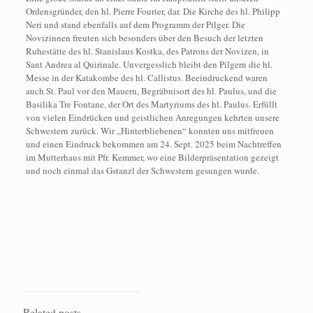
Ordensgründer, den hl. Pierre Fourier, dar. Die Kirche des hl. Philipp
Neri und stand ebenfalls auf dem Programm der Pilger. Die
Novizinnen freuten sich besonders über den Besuch der letzten
Ruhestätte des hl. Stanislaus Kostka, des Patrons der Novizen, in
Sant Andrea al Quirinale. Unvergesslich bleibt den Pilgern die hl.
Messe in der Katakombe des hl. Callistus. Beeindruckend waren
auch St. Paul vor den Mauern, Begräbnisort des hl. Paulus, und die
Basilika Tre Fontane, der Ort des Martyriums des hl. Paulus. Erfüllt
von vielen Eindrücken und geistlichen Anregungen kehrten unsere
Schwestern zurück. Wir „Hinterbliebenen“ konnten uns mitfreuen
und einen Eindruck bekommen am 24. Sept. 2025 beim Nachtreffen
im Mutterhaus mit Pfr. Kemmer, wo eine Bilderpräsentation gezeigt
und noch einmal das Gstanzl der Schwestern gesungen wurde.
Related posts