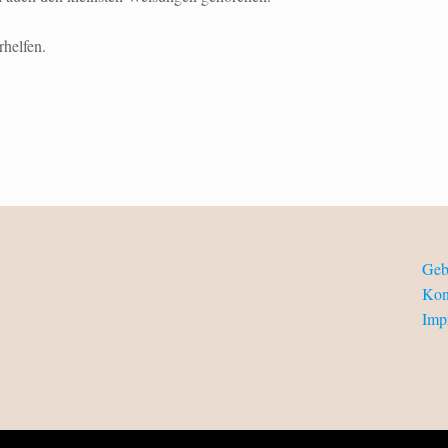
rhelfen.
Geb
Kon
Imp