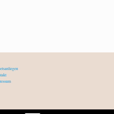
etsanliegen
takt
ressum