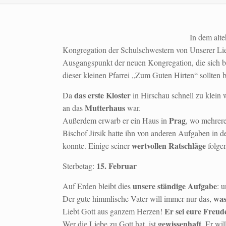
In dem alt
Kongregation der Schulschwestern von Unserer Lieb
Ausgangspunkt der neuen Kongregation, die sich 
dieser kleinen Pfarrei „Zum Guten Hirten“ sollten 
das erste Kloster
Da
in Hirschau schnell zu klein 
Mutterhaus
an das
war.
Prag
Außerdem erwarb er ein Haus in
, wo mehrer
Bischof Jirsik hatte ihn von anderen Aufgaben in der
wertvollen Ratschläge
konnte. Einige seiner
folgen
15. Februar
Sterbetag:
unsere ständige Aufgabe
Auf Erden bleibt dies
: 
was
Der gute himmlische Vater will immer nur das,
Er sei eure Freud
Liebt Gott aus ganzem Herzen!
gewissenhaft
Wer die Liebe zu Gott hat, ist
. Er wi