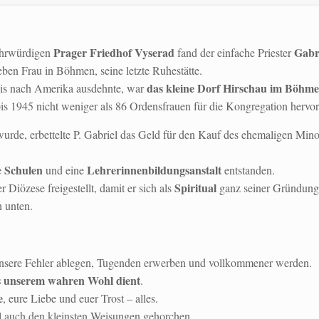
Prager Friedhof Vyserad
Gabr
ehrwürdigen
fand der einfache Priester
en Frau in Böhmen, seine letzte Ruhestätte.
das kleine Dorf Hirschau im Böhm
bis nach Amerika ausdehnte, war
bis 1945 nicht weniger als 86 Ordensfrauen für die Kongregation hervo
wurde, erbettelte P. Gabriel das Geld für den Kauf des ehemaligen Mino
Schulen
Lehrerinnenbildungsanstalt
e
und eine
entstanden.
Spiritual
 Diözese freigestellt, damit er sich als
ganz seiner Gründung
 unten.
unsere Fehler ablegen, Tugenden erwerben und vollkommener werden.
 unserem wahren Wohl dient
.
e
, eure Liebe und euer Trost – alles.
ll auch den kleinsten Weisungen gehorchen.