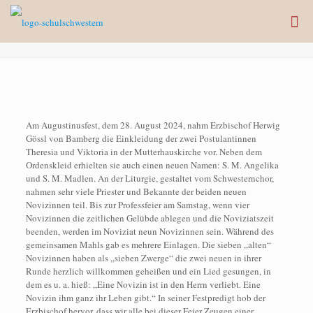
Am Augustinusfest, dem 28. August 2024, nahm Erzbischof Herwig
Gössl von Bamberg die Einkleidung der zwei Postulantinnen
Theresia und Viktoria in der Mutterhauskirche vor. Neben dem
Ordenskleid erhielten sie auch einen neuen Namen: S. M. Angelika
und S. M. Madlen. An der Liturgie, gestaltet vom Schwesternchor,
nahmen sehr viele Priester und Bekannte der beiden neuen
Novizinnen teil. Bis zur Professfeier am Samstag, wenn vier
Novizinnen die zeitlichen Gelübde ablegen und die Noviziatszeit
beenden, werden im Noviziat neun Novizinnen sein. Während des
gemeinsamen Mahls gab es mehrere Einlagen. Die sieben „alten“
Novizinnen haben als „sieben Zwerge“ die zwei neuen in ihrer
Runde herzlich willkommen geheißen und ein Lied gesungen, in
dem es u. a. hieß: „Eine Novizin ist in den Herrn verliebt. Eine
Novizin ihm ganz ihr Leben gibt.“ In seiner Festpredigt hob der
Erzbischof hervor, dass wir alle bei dieser Feier Zeugen einer