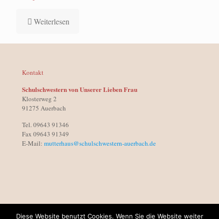
Weiterlesen
Kontakt
Schulschwestern von Unserer Lieben Frau
Klosterweg 2
91275 Auerbach
Tel. 09643 91346
Fax 09643 91349
E-Mail:
mutterhaus@schulschwestern-auerbach.de
Diese Website benutzt Cookies. Wenn Sie die Website weiter