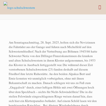
Am Sonntagnachmittag, 28. Sept. 2025, holten sich die Novizinnen
die Fahrräder aus der Garage und fuhren nach Michelfeld auf den
Schwesternfriedhof. Nach der Vertreibung aus Böhmen 1945/46 hatte
Schwester Neria von den Dillinger Franziskanerinnen die kranken
und alten Schulschwestern in ihrem Kloster aufgenommen, bis 1953
das Kloster in Auerbach fertiggestellt war. Die während dieser Zeit
verstorbenen Schulschwestern (23) fanden deshalb auf diesem
Friedhof ihre letzte Ruhestätte. An den beiden Alpakas Bert und
Ernie konnten wir unmöglich vorbeigehen, ohne mit ihnen
Bekanntschaft zu machen. Danach schlugen wir uns zu Fuß zum
„Guggaloch“ durch, einer luftigen Höhle mit zwei Öffnungen hoch
über dem Speckbach – nichts für Nicht-Schwindelfreie! Die in die
steilen Felswände eingeschlagenen Ringe weisen darauf hin, dass
sich hier ein Kletterparadies befindet. Auf einem Schild lasen wir den
beruhigenden Ratschlag: „Bei Absturz Wiederbelebung durch