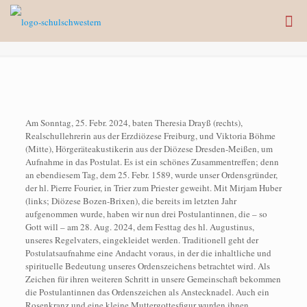
Am Sonntag, 25. Febr. 2024, baten Theresia Drayß (rechts),
Realschullehrerin aus der Erzdiözese Freiburg, und Viktoria Böhme
(Mitte), Hörgeräteakustikerin aus der Diözese Dresden-Meißen, um
Aufnahme in das Postulat. Es ist ein schönes Zusammentreffen; denn
an ebendiesem Tag, dem 25. Febr. 1589, wurde unser Ordensgründer,
der hl. Pierre Fourier, in Trier zum Priester geweiht. Mit Mirjam Huber
(links; Diözese Bozen-Brixen), die bereits im letzten Jahr
aufgenommen wurde, haben wir nun drei Postulantinnen, die – so
Gott will – am 28. Aug. 2024, dem Festtag des hl. Augustinus,
unseres Regelvaters, eingekleidet werden. Traditionell geht der
Postulatsaufnahme eine Andacht voraus, in der die inhaltliche und
spirituelle Bedeutung unseres Ordenszeichens betrachtet wird. Als
Zeichen für ihren weiteren Schritt in unsere Gemeinschaft bekommen
die Postulantinnen das Ordenszeichen als Anstecknadel. Auch ein
Rosenkranz und eine kleine Muttergottesfigur wurden ihnen