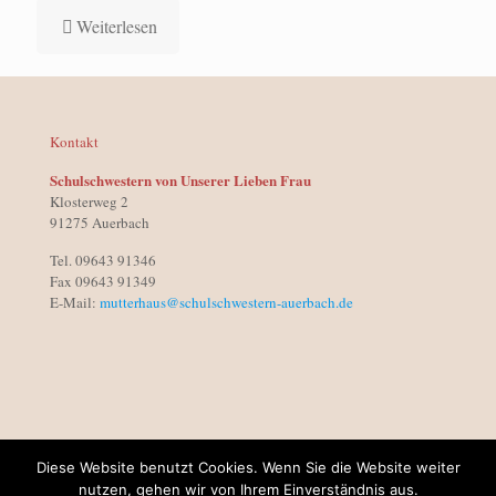
Weiterlesen
Kontakt
Schulschwestern von Unserer Lieben Frau
Klosterweg 2
91275 Auerbach
Tel. 09643 91346
Fax 09643 91349
E-Mail:
mutterhaus@schulschwestern-auerbach.de
Diese Website benutzt Cookies. Wenn Sie die Website weiter
Gebetsanliegen
nutzen, gehen wir von Ihrem Einverständnis aus.