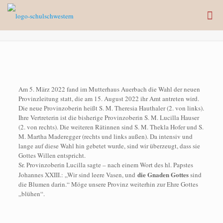
Am 5. März 2022 fand im Mutterhaus Auerbach die Wahl der neuen
Provinzleitung statt, die am 15. August 2022 ihr Amt antreten wird.
Die neue Provinzoberin heißt S. M. Theresia Hauthaler (2. von links).
Ihre Vertreterin ist die bisherige Provinzoberin S. M. Lucilla Hauser
(2. von rechts). Die weiteren Rätinnen sind S. M. Thekla Hofer und S.
M. Martha Maderegger (rechts und links außen). Da intensiv und
lange auf diese Wahl hin gebetet wurde, sind wir überzeugt, dass sie
Gottes Willen entspricht.
Sr. Provinzoberin Lucilla sagte – nach einem Wort des hl. Papstes
die Gnaden Gottes
Johannes XXIII.: „Wir sind leere Vasen, und
sind
die Blumen darin.“ Möge unsere Provinz weiterhin zur Ehre Gottes
„blühen“.