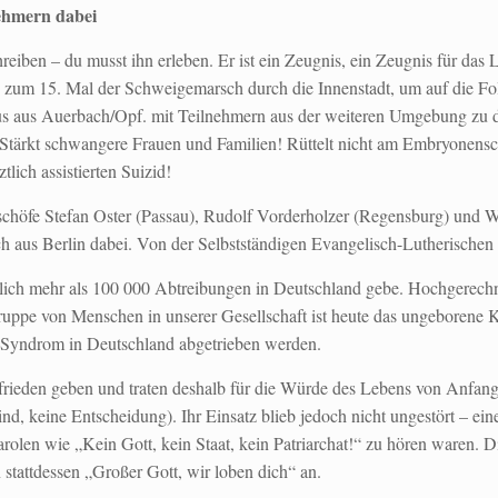
nehmern dabei
iben – du musst ihn erleben. Er ist ein Zeugnis, ein Zeugnis für das 
n zum 15. Mal der Schweigemarsch durch die Innenstadt, um auf die F
us aus Auerbach/Opf. mit Teilnehmern aus der weiteren Umgebung zu d
tärkt schwangere Frauen und Familien! Rüttelt nicht am Embryonenschu
lich assistierten Suizid!
ischöfe Stefan Oster (Passau), Rudolf Vorderholzer (Regensburg) und Wo
h aus Berlin dabei. Von der Selbstständigen Evangelisch-Lutherischen
jährlich mehr als 100 000 Abtreibungen in Deutschland gebe. Hochgerech
ruppe von Menschen in unserer Gesellschaft ist heute das ungeborene 
-Syndrom in Deutschland abgetrieben werden.
rieden geben und traten deshalb für die Würde des Lebens von Anfang 
n Kind, keine Entscheidung). Ihr Einsatz blieb jedoch nicht ungestört – 
olen wie „Kein Gott, kein Staat, kein Patriarchat!“ zu hören waren. Di
tattdessen „Großer Gott, wir loben dich“ an.