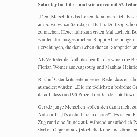
Saturday for Life – und wir waren mit 52 Teil
„Den ‚Marsch für das Leben‘ kann man nicht beschre
am vergangenen Samstag in Berlin. Dort zog scho
zu machen. Heuer fuhr zum ersten Mal auch ein B
wurden dort ausgesprochen: Stoppt Abtreibungen! S
Forschungen, die dem Leben dienen! Stoppt den ärzt
Als Vertreter der katholischen Kirche waren die B
Florian Wörner aus Augsburg und Matthias Heinric
Bischof Oster kritisierte in seiner Rede, dass es 
ausradiert würden. „Die am tödlichsten bedrohte G
darauf, dass rund 90 Prozent der Kinder mit Down
Gerade junge Menschen wollen sich damit nicht zuf
Aufschrift: „It’s a child, not a choice!“ (Es ist ei
Zug rund eine Stunde auf, während unaufhörlich Par
starken Gegenwinds jedoch die Ruhe und stimmten s