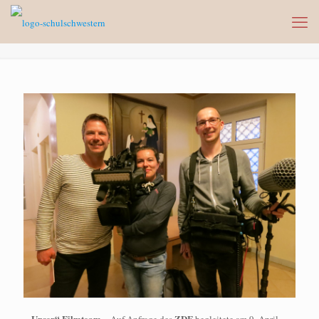
„Unser“ Filmteam
ZDF
– Auf Anfrage des
begleitete am 9. April